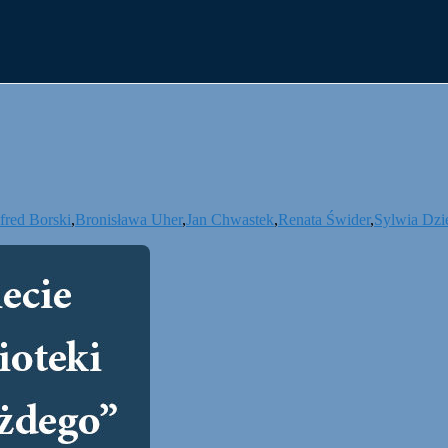
fred Borski
,
Bronisława Uher
,
Jan Chwastek
,
Renata Świder
,
Sylwia Dzi