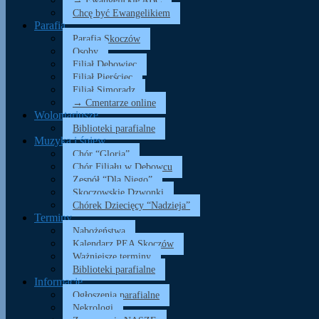
→ Ewangelickie ABC
Chcę być Ewangelikiem
Parafia
Parafia Skoczów
Osoby
Filiał Dębowiec
Filiał Pierściec
Filiał Simoradz
→ Cmentarze online
Wolontariusze
Biblioteki parafialne
Muzyka i śpiew
Chór “Gloria”
Chór Filiału w Dębowcu
Zespół “Dla Niego”
Skoczowskie Dzwonki
Chórek Dziecięcy “Nadzieja”
Terminy
Nabożeństwa
Kalendarz PEA Skoczów
Ważniejsze terminy
Biblioteki parafialne
Informacje
Ogłoszenia parafialne
Nekrologi