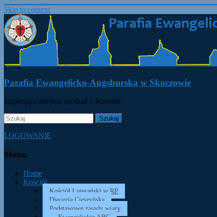
Skip to content
Parafia Ewangelicko-Augsburska w Skoczowie
Inspirujące miejsce spotkań z Jezusem
LOGOWANIE
Menu
Home
Kościół
Kościół Luterański w RP
Diecezja Cieszyńska
Podstawowe zasady wiary