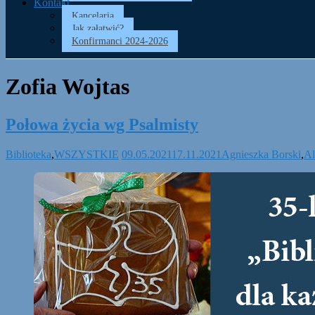
Kontakt
Kancelaria
Jak załatwić?
Konfirmanci 2024-2026
Zofia Wojtas
Połowa życia wg Psalmisty
Biblioteka
,
WSZYSTKIE
09.05.2021
17.11.2021
Agnieszka Borski
,
Al