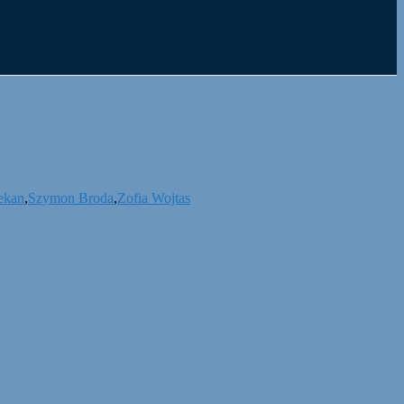
ekan
,
Szymon Broda
,
Zofia Wojtas