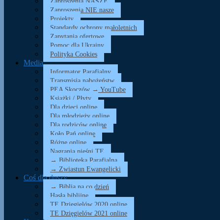
Zaproszenia NASZE
Zaproszenia NIE nasze
Projekty
Standardy ochrony małoletnich
Zapytania ofertowe
Pomoc dla Ukrainy
Polityka Cookies
Media
Informator Parafialny
Transmisja nabożeństw
PEA Skoczów → YouTube
Książki / Płyty
Dla dzieci online
Dla młodzieży online
Dla rodziców online
Koło Pań online
Różne online
Nagrania pieśni TE
→ Biblioteka Parafialna
→ Zwiastun Ewangelicki
Coś dla duszy…
→ Biblia na co dzień
Hasła biblijne
TE Dzięgielów 2020 online
TE Dzięgielów 2021 online