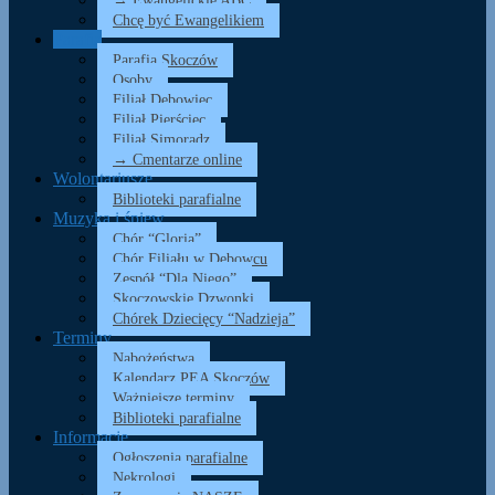
→ Ewangelickie ABC
Chcę być Ewangelikiem
Parafia
Parafia Skoczów
Osoby
Filiał Dębowiec
Filiał Pierściec
Filiał Simoradz
→ Cmentarze online
Wolontariusze
Biblioteki parafialne
Muzyka i śpiew
Chór “Gloria”
Chór Filiału w Dębowcu
Zespół “Dla Niego”
Skoczowskie Dzwonki
Chórek Dziecięcy “Nadzieja”
Terminy
Nabożeństwa
Kalendarz PEA Skoczów
Ważniejsze terminy
Biblioteki parafialne
Informacje
Ogłoszenia parafialne
Nekrologi