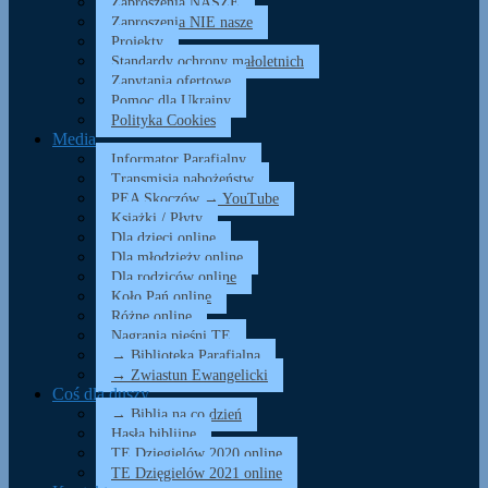
Zaproszenia NASZE
Zaproszenia NIE nasze
Projekty
Standardy ochrony małoletnich
Zapytania ofertowe
Pomoc dla Ukrainy
Polityka Cookies
Media
Informator Parafialny
Transmisja nabożeństw
PEA Skoczów → YouTube
Książki / Płyty
Dla dzieci online
Dla młodzieży online
Dla rodziców online
Koło Pań online
Różne online
Nagrania pieśni TE
→ Biblioteka Parafialna
→ Zwiastun Ewangelicki
Coś dla duszy…
→ Biblia na co dzień
Hasła biblijne
TE Dzięgielów 2020 online
TE Dzięgielów 2021 online