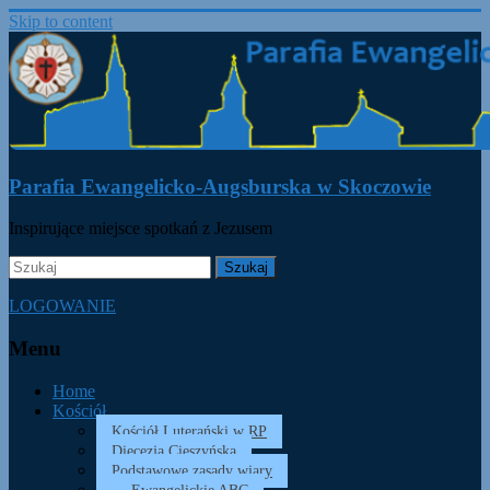
Skip to content
Parafia Ewangelicko-Augsburska w Skoczowie
Inspirujące miejsce spotkań z Jezusem
LOGOWANIE
Menu
Home
Kościół
Kościół Luterański w RP
Diecezja Cieszyńska
Podstawowe zasady wiary