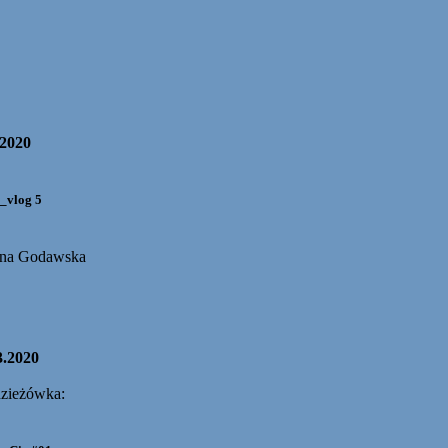
.2020
_vlog 5
yna Godawska
3.2020
zieżówka: