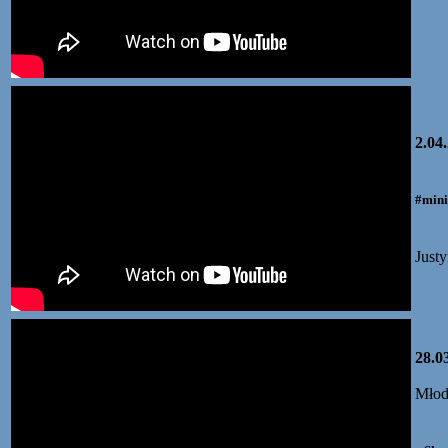
2.04
#mini
Just
28.0
Młod