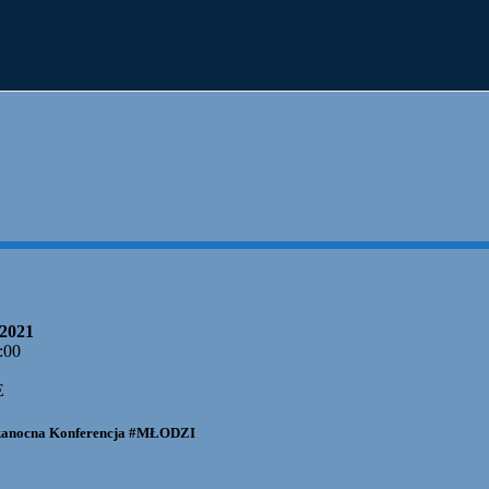
.2021
:00
E
kanocna Konferencja #MŁODZI