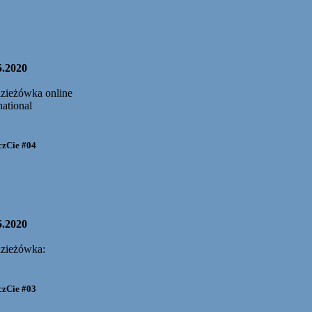
5.2020
zieżówka online
national
zCie #04
5.2020
zieżówka:
zCie #03