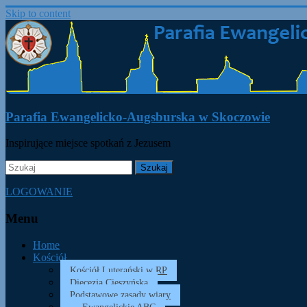
Skip to content
Parafia Ewangelicko-Augsburska w Skoczowie
Inspirujące miejsce spotkań z Jezusem
LOGOWANIE
Menu
Home
Kościół
Kościół Luterański w RP
Diecezja Cieszyńska
Podstawowe zasady wiary