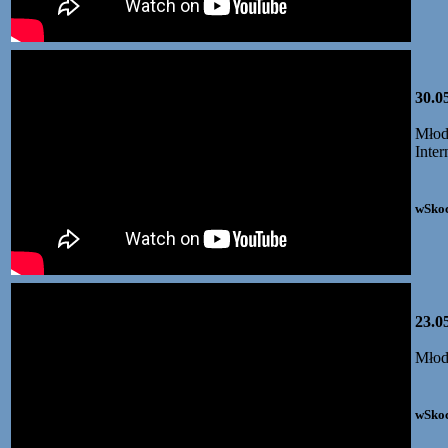
30.0
Młod
Inter
wSkoc
23.0
Młod
wSkoc