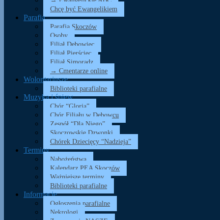
→ Ewangelickie ABC
Chcę być Ewangelikiem
Parafia
Parafia Skoczów
Osoby
Filiał Dębowiec
Filiał Pierściec
Filiał Simoradz
→ Cmentarze online
Wolontariusze
Biblioteki parafialne
Muzyka i śpiew
Chór “Gloria”
Chór Filiału w Dębowcu
Zespół “Dla Niego”
Skoczowskie Dzwonki
Chórek Dziecięcy “Nadzieja”
Terminy
Nabożeństwa
Kalendarz PEA Skoczów
Ważniejsze terminy
Biblioteki parafialne
Informacje
Ogłoszenia parafialne
Nekrologi