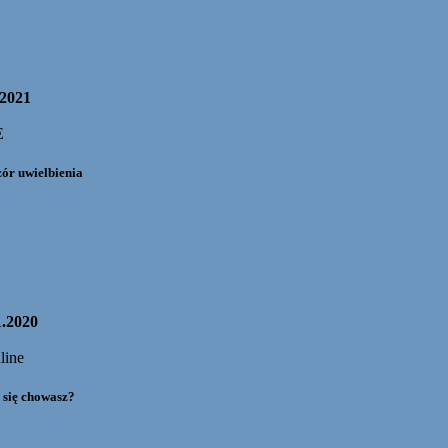
.2021
E
ór uwielbienia
1.2020
line
 się chowasz?