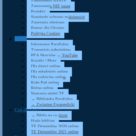
Zaproszenia NASZE
Zaproszenia NIE nasze
Projekty
Standardy ochrony małoletnich
Zapytania ofertowe
Pomoc dla Ukrainy
Polityka Cookies
Media
Informator Parafialny
Transmisja nabożeństw
PEA Skoczów → YouTube
Książki / Płyty
Dla dzieci online
Dla młodzieży online
Dla rodziców online
Koło Pań online
Różne online
Nagrania pieśni TE
→ Biblioteka Parafialna
→ Zwiastun Ewangelicki
Coś dla duszy…
→ Biblia na co dzień
Hasła biblijne
TE Dzięgielów 2020 online
TE Dzięgielów 2021 online