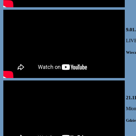
9.01
LIV
Wiecz
21.1
Młon
Gdzie