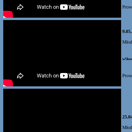
Prow
9.05
Młod
wSkoc
Prow
25.0
Młod