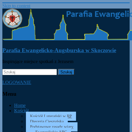
Skip to content
Parafia Ewangelicko-Augsburska w Skoczowie
Inspirujące miejsce spotkań z Jezusem
LOGOWANIE
Menu
Home
Kościół
Kościół Luterański w RP
Diecezja Cieszyńska
Podstawowe zasady wiary