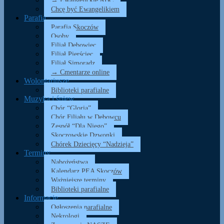
→ Ewangelickie ABC
Chcę być Ewangelikiem
Parafia
Parafia Skoczów
Osoby
Filiał Dębowiec
Filiał Pierściec
Filiał Simoradz
→ Cmentarze online
Wolontariusze
Biblioteki parafialne
Muzyka i śpiew
Chór “Gloria”
Chór Filiału w Dębowcu
Zespół “Dla Niego”
Skoczowskie Dzwonki
Chórek Dziecięcy “Nadzieja”
Terminy
Nabożeństwa
Kalendarz PEA Skoczów
Ważniejsze terminy
Biblioteki parafialne
Informacje
Ogłoszenia parafialne
Nekrologi