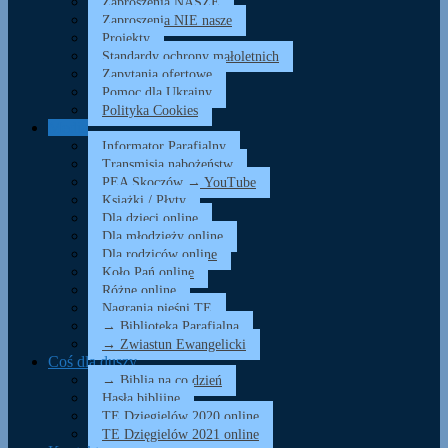
Zaproszenia NASZE
Zaproszenia NIE nasze
Projekty
Standardy ochrony małoletnich
Zapytania ofertowe
Pomoc dla Ukrainy
Polityka Cookies
Media
Informator Parafialny
Transmisja nabożeństw
PEA Skoczów → YouTube
Książki / Płyty
Dla dzieci online
Dla młodzieży online
Dla rodziców online
Koło Pań online
Różne online
Nagrania pieśni TE
→ Biblioteka Parafialna
→ Zwiastun Ewangelicki
Coś dla duszy…
→ Biblia na co dzień
Hasła biblijne
TE Dzięgielów 2020 online
TE Dzięgielów 2021 online