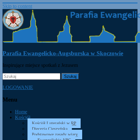
Skip to content
Parafia Ewangelicko-Augsburska w Skoczowie
Inspirujące miejsce spotkań z Jezusem
LOGOWANIE
Menu
Home
Kościół
Kościół Luterański w RP
Diecezja Cieszyńska
Podstawowe zasady wiary