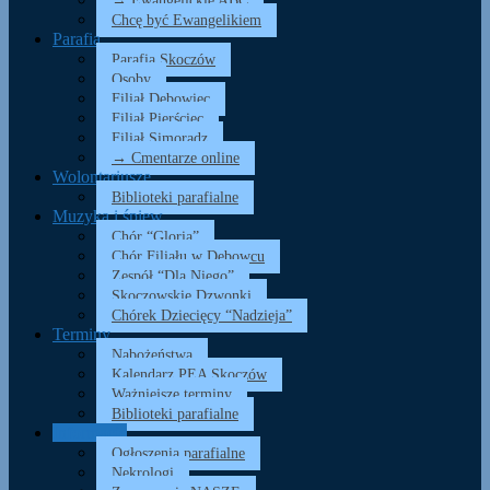
→ Ewangelickie ABC
Chcę być Ewangelikiem
Parafia
Parafia Skoczów
Osoby
Filiał Dębowiec
Filiał Pierściec
Filiał Simoradz
→ Cmentarze online
Wolontariusze
Biblioteki parafialne
Muzyka i śpiew
Chór “Gloria”
Chór Filiału w Dębowcu
Zespół “Dla Niego”
Skoczowskie Dzwonki
Chórek Dziecięcy “Nadzieja”
Terminy
Nabożeństwa
Kalendarz PEA Skoczów
Ważniejsze terminy
Biblioteki parafialne
Informacje
Ogłoszenia parafialne
Nekrologi