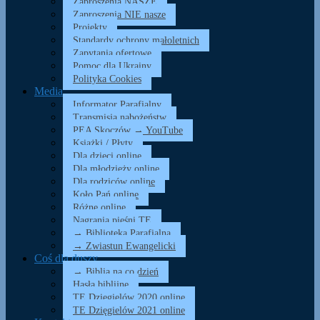
Zaproszenia NASZE
Zaproszenia NIE nasze
Projekty
Standardy ochrony małoletnich
Zapytania ofertowe
Pomoc dla Ukrainy
Polityka Cookies
Media
Informator Parafialny
Transmisja nabożeństw
PEA Skoczów → YouTube
Książki / Płyty
Dla dzieci online
Dla młodzieży online
Dla rodziców online
Koło Pań online
Różne online
Nagrania pieśni TE
→ Biblioteka Parafialna
→ Zwiastun Ewangelicki
Coś dla duszy…
→ Biblia na co dzień
Hasła biblijne
TE Dzięgielów 2020 online
TE Dzięgielów 2021 online