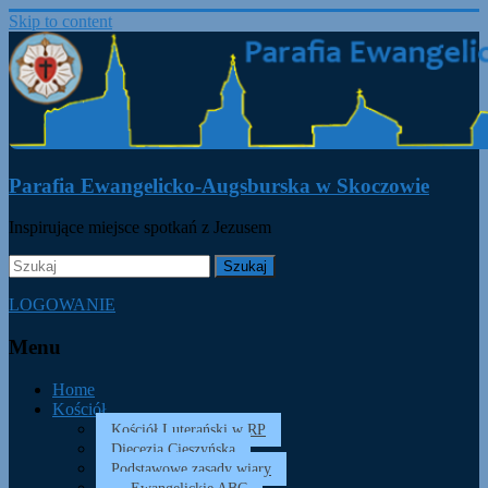
Skip to content
Parafia Ewangelicko-Augsburska w Skoczowie
Inspirujące miejsce spotkań z Jezusem
LOGOWANIE
Menu
Home
Kościół
Kościół Luterański w RP
Diecezja Cieszyńska
Podstawowe zasady wiary