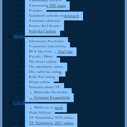
Zaproszenia NASZE
Zaproszenia NIE nasze
Projekty
Standardy ochrony małoletnich
Zapytania ofertowe
Pomoc dla Ukrainy
Polityka Cookies
Media
Informator Parafialny
Transmisja nabożeństw
PEA Skoczów → YouTube
Książki / Płyty
Dla dzieci online
Dla młodzieży online
Dla rodziców online
Koło Pań online
Różne online
Nagrania pieśni TE
→ Biblioteka Parafialna
→ Zwiastun Ewangelicki
Coś dla duszy…
→ Biblia na co dzień
Hasła biblijne
TE Dzięgielów 2020 online
TE Dzięgielów 2021 online