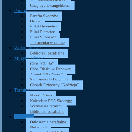
→ Ewangelickie ABC
Chcę być Ewangelikiem
Parafia
Parafia Skoczów
Osoby
Filiał Dębowiec
Filiał Pierściec
Filiał Simoradz
→ Cmentarze online
Wolontariusze
Biblioteki parafialne
Muzyka i śpiew
Chór “Gloria”
Chór Filiału w Dębowcu
Zespół “Dla Niego”
Skoczowskie Dzwonki
Chórek Dziecięcy “Nadzieja”
Terminy
Nabożeństwa
Kalendarz PEA Skoczów
Ważniejsze terminy
Biblioteki parafialne
Informacje
Ogłoszenia parafialne
Nekrologi