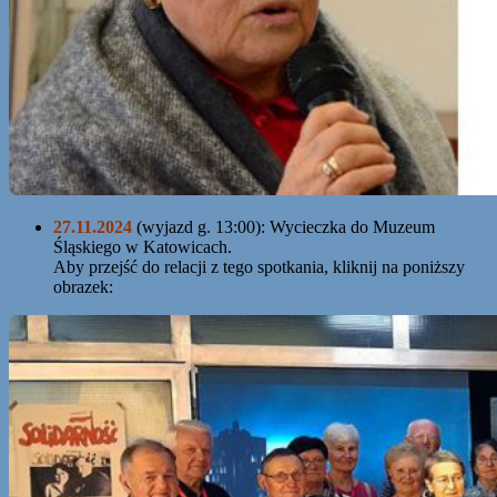
27.11.2024
(wyjazd g. 13:00): Wycieczka do Muzeum
Śląskiego w Katowicach.
Aby przejść do relacji z tego spotkania, kliknij na poniższy
obrazek: