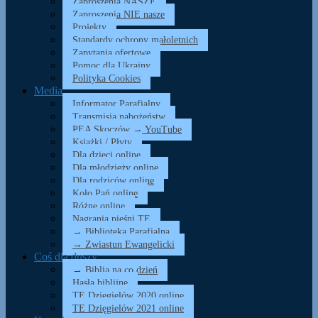
Zaproszenia NASZE
Zaproszenia NIE nasze
Projekty
Standardy ochrony małoletnich
Zapytania ofertowe
Pomoc dla Ukrainy
Polityka Cookies
Media
Informator Parafialny
Transmisja nabożeństw
PEA Skoczów → YouTube
Książki / Płyty
Dla dzieci online
Dla młodzieży online
Dla rodziców online
Koło Pań online
Różne online
Nagrania pieśni TE
→ Biblioteka Parafialna
→ Zwiastun Ewangelicki
Coś dla duszy…
→ Biblia na co dzień
Hasła biblijne
TE Dzięgielów 2020 online
TE Dzięgielów 2021 online