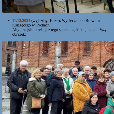
11.12.2024
(wyjazd g. 10:30): Wycieczka do Browaru
Książęcego w Tychach.
Aby przejść do relacji z tego spotkania, kliknij na poniższy
obrazek: