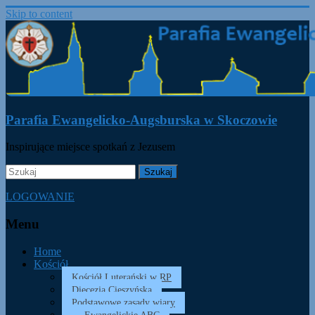
Skip to content
Parafia Ewangelicko-Augsburska w Skoczowie
Inspirujące miejsce spotkań z Jezusem
LOGOWANIE
Menu
Home
Kościół
Kościół Luterański w RP
Diecezja Cieszyńska
Podstawowe zasady wiary