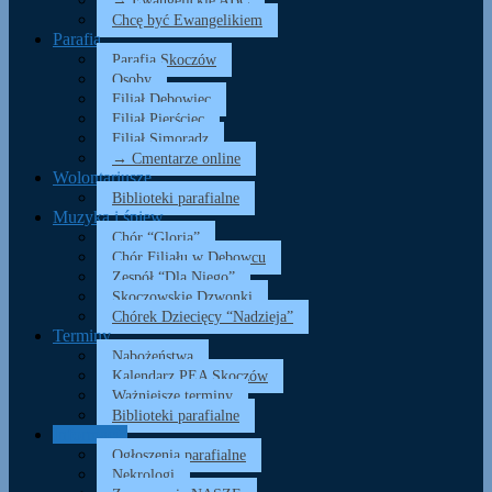
→ Ewangelickie ABC
Chcę być Ewangelikiem
Parafia
Parafia Skoczów
Osoby
Filiał Dębowiec
Filiał Pierściec
Filiał Simoradz
→ Cmentarze online
Wolontariusze
Biblioteki parafialne
Muzyka i śpiew
Chór “Gloria”
Chór Filiału w Dębowcu
Zespół “Dla Niego”
Skoczowskie Dzwonki
Chórek Dziecięcy “Nadzieja”
Terminy
Nabożeństwa
Kalendarz PEA Skoczów
Ważniejsze terminy
Biblioteki parafialne
Informacje
Ogłoszenia parafialne
Nekrologi