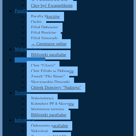
→ Ewangelickie ABC
Chcę być Ewangelikiem
Parafia
Parafia Skoczów
Osoby
Filiał Dębowiec
Filiał Pierściec
Filiał Simoradz
→ Cmentarze online
Wolontariusze
Biblioteki parafialne
Muzyka i śpiew
Chór “Gloria”
Chór Filiału w Dębowcu
Zespół “Dla Niego”
Skoczowskie Dzwonki
Chórek Dziecięcy “Nadzieja”
Terminy
Nabożeństwa
Kalendarz PEA Skoczów
Ważniejsze terminy
Biblioteki parafialne
Informacje
Ogłoszenia parafialne
Nekrologi