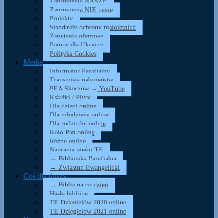
Zaproszenia NASZE
Zaproszenia NIE nasze
Projekty
Standardy ochrony małoletnich
Zapytania ofertowe
Pomoc dla Ukrainy
Polityka Cookies
Media
Informator Parafialny
Transmisja nabożeństw
PEA Skoczów → YouTube
Książki / Płyty
Dla dzieci online
Dla młodzieży online
Dla rodziców online
Koło Pań online
Różne online
Nagrania pieśni TE
→ Biblioteka Parafialna
→ Zwiastun Ewangelicki
Coś dla duszy…
→ Biblia na co dzień
Hasła biblijne
TE Dzięgielów 2020 online
TE Dzięgielów 2021 online