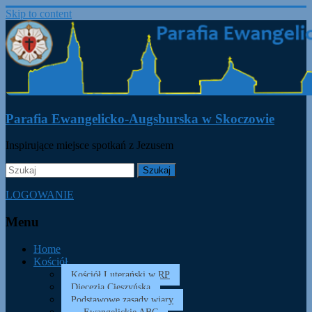
Skip to content
Parafia Ewangelicko-Augsburska w Skoczowie
Inspirujące miejsce spotkań z Jezusem
LOGOWANIE
Menu
Home
Kościół
Kościół Luterański w RP
Diecezja Cieszyńska
Podstawowe zasady wiary