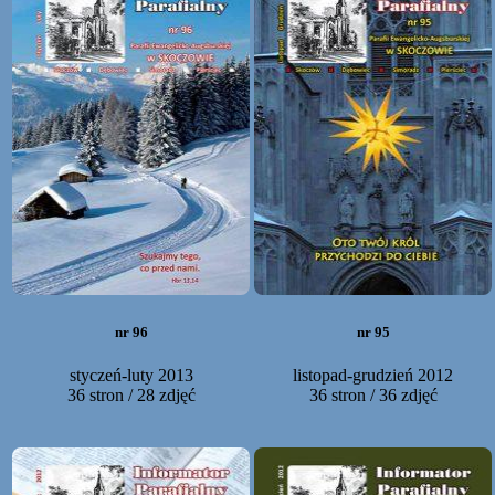
nr 96
nr 95
styczeń-luty 2013
listopad-grudzień 2012
36 stron / 28 zdjęć
36 stron / 36 zdjęć