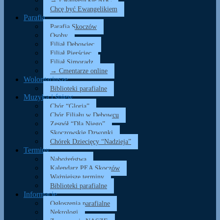
→ Ewangelickie ABC
Chcę być Ewangelikiem
Parafia
Parafia Skoczów
Osoby
Filiał Dębowiec
Filiał Pierściec
Filiał Simoradz
→ Cmentarze online
Wolontariusze
Biblioteki parafialne
Muzyka i śpiew
Chór “Gloria”
Chór Filiału w Dębowcu
Zespół “Dla Niego”
Skoczowskie Dzwonki
Chórek Dziecięcy “Nadzieja”
Terminy
Nabożeństwa
Kalendarz PEA Skoczów
Ważniejsze terminy
Biblioteki parafialne
Informacje
Ogłoszenia parafialne
Nekrologi