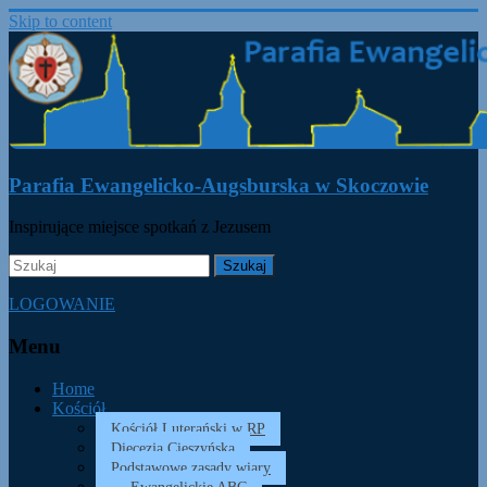
Skip to content
Parafia Ewangelicko-Augsburska w Skoczowie
Inspirujące miejsce spotkań z Jezusem
LOGOWANIE
Menu
Home
Kościół
Kościół Luterański w RP
Diecezja Cieszyńska
Podstawowe zasady wiary