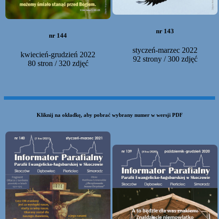
nr 143
nr 144
styczeń-marzec 2022
kwiecień-grudzień 2022
92 strony / 300 zdjęć
80 stron / 320 zdjęć
Kliknij na okładkę, aby pobrać wybrany numer w wersji PDF