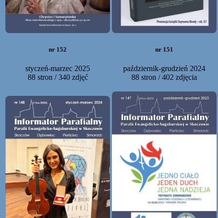
nr 152
nr 151
styczeń-marzec 2025
październik-grudzień 2024
88 stron / 340 zdjęć
88 stron / 402 zdjęcia