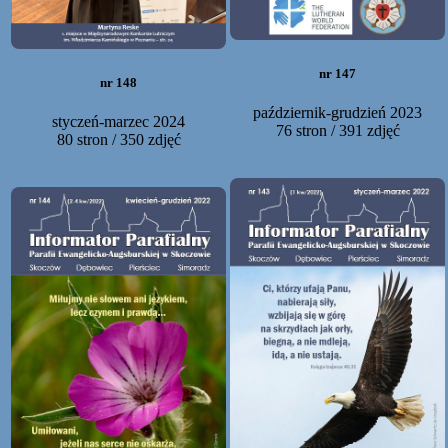
nr 147
nr 148
październik-grudzień 2023
styczeń-marzec 2024
76 stron / 391 zdjęć
80 stron / 350 zdjęć