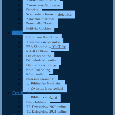
Zaproszenia NASZE
Zaproszenia NIE nasze
Projekty
Standardy ochrony małoletnich
Zapytania ofertowe
Pomoc dla Ukrainy
Polityka Cookies
Media
Informator Parafialny
Transmisja nabożeństw
PEA Skoczów → YouTube
Książki / Płyty
Dla dzieci online
Dla młodzieży online
Dla rodziców online
Koło Pań online
Różne online
Nagrania pieśni TE
→ Biblioteka Parafialna
→ Zwiastun Ewangelicki
Coś dla duszy…
→ Biblia na co dzień
Hasła biblijne
TE Dzięgielów 2020 online
TE Dzięgielów 2021 online