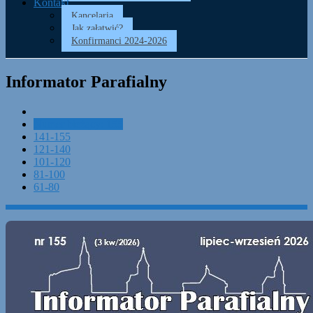
Kontakt
Kancelaria
Jak załatwić?
Konfirmanci 2024-2026
Informator Parafialny
Numer bieżący: 155
141-155
121-140
101-120
81-100
61-80