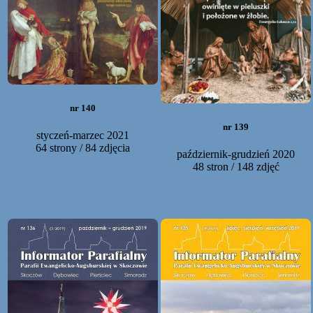
nr 140
nr 139
styczeń-marzec 2021
64 strony / 84 zdjęcia
październik-grudzień 2020
48 stron / 148 zdjęć