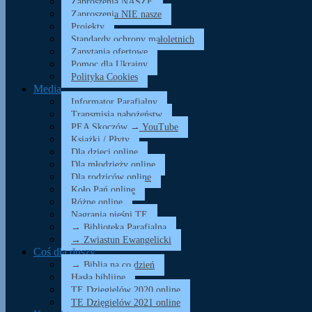
Zaproszenia NASZE
Zaproszenia NIE nasze
Projekty
Standardy ochrony małoletnich
Zapytania ofertowe
Pomoc dla Ukrainy
Polityka Cookies
Media
Informator Parafialny
Transmisja nabożeństw
PEA Skoczów → YouTube
Książki / Płyty
Dla dzieci online
Dla młodzieży online
Dla rodziców online
Koło Pań online
Różne online
Nagrania pieśni TE
→ Biblioteka Parafialna
→ Zwiastun Ewangelicki
Coś dla duszy…
→ Biblia na co dzień
Hasła biblijne
TE Dzięgielów 2020 online
TE Dzięgielów 2021 online