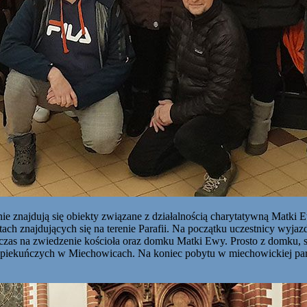
nie znajdują się obiekty związane z działalnością charytatywną Matk
ktach znajdujących się na terenie Parafii. Na początku uczestnicy wy
czas na zwiedzenie kościoła oraz domku Matki Ewy. Prosto z domku, sen
iekuńczych w Miechowicach. Na koniec pobytu w miechowickiej parafi