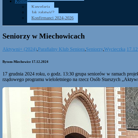
Kontakt
Kancelaria
Jak załatwić?
Konfirmanci 2024-2026
Seniorzy w Miechowicach
Aktywni+ (2024)
,
Parafialny Klub Seniora
,
Seniorzy
,
Wycieczka
17.12
Bytom-Miechowice 17.12.2024
17 grudnia 2024 roku, o godz. 13:30 grupa seniorów w ramach proje
rządowego programu wieloletniego na rzecz Osób Starszych „Aktywn