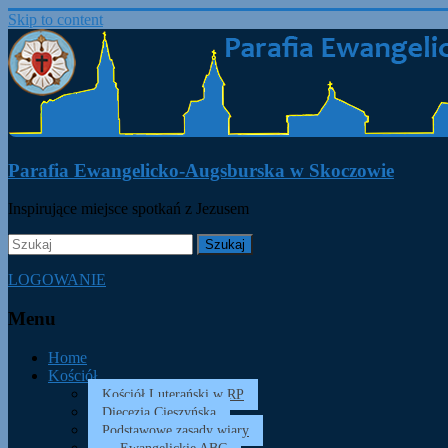
Skip to content
Parafia Ewangelicko-Augsburska w Skoczowie
Inspirujące miejsce spotkań z Jezusem
LOGOWANIE
Menu
Home
Kościół
Kościół Luterański w RP
Diecezja Cieszyńska
Podstawowe zasady wiary