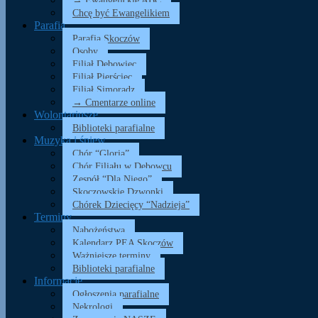
→ Ewangelickie ABC
Chcę być Ewangelikiem
Parafia
Parafia Skoczów
Osoby
Filiał Dębowiec
Filiał Pierściec
Filiał Simoradz
→ Cmentarze online
Wolontariusze
Biblioteki parafialne
Muzyka i śpiew
Chór “Gloria”
Chór Filiału w Dębowcu
Zespół “Dla Niego”
Skoczowskie Dzwonki
Chórek Dziecięcy “Nadzieja”
Terminy
Nabożeństwa
Kalendarz PEA Skoczów
Ważniejsze terminy
Biblioteki parafialne
Informacje
Ogłoszenia parafialne
Nekrologi