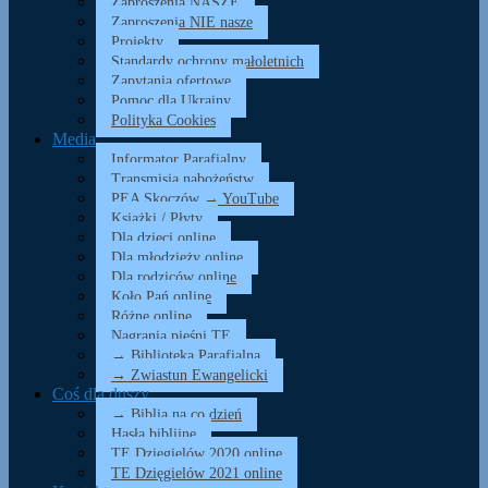
Zaproszenia NASZE
Zaproszenia NIE nasze
Projekty
Standardy ochrony małoletnich
Zapytania ofertowe
Pomoc dla Ukrainy
Polityka Cookies
Media
Informator Parafialny
Transmisja nabożeństw
PEA Skoczów → YouTube
Książki / Płyty
Dla dzieci online
Dla młodzieży online
Dla rodziców online
Koło Pań online
Różne online
Nagrania pieśni TE
→ Biblioteka Parafialna
→ Zwiastun Ewangelicki
Coś dla duszy…
→ Biblia na co dzień
Hasła biblijne
TE Dzięgielów 2020 online
TE Dzięgielów 2021 online