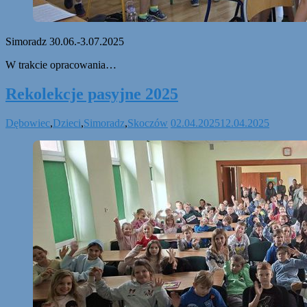
Simoradz 30.06.-3.07.2025
W trakcie opracowania…
Rekolekcje pasyjne 2025
Dębowiec
,
Dzieci
,
Simoradz
,
Skoczów
02.04.2025
12.04.2025