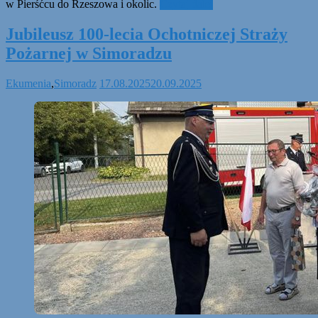
w Pierśćcu do Rzeszowa i okolic.
Czytaj dalej
Jubileusz 100-lecia Ochotniczej Straży
Pożarnej w Simoradzu
Ekumenia
,
Simoradz
17.08.2025
20.09.2025