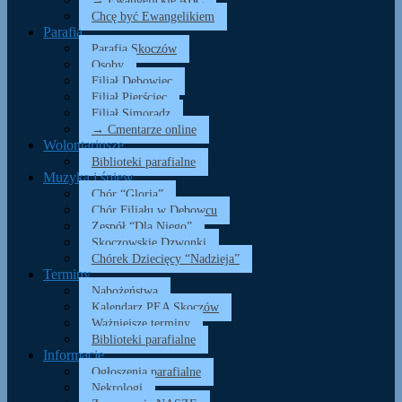
→ Ewangelickie ABC
Chcę być Ewangelikiem
Parafia
Parafia Skoczów
Osoby
Filiał Dębowiec
Filiał Pierściec
Filiał Simoradz
→ Cmentarze online
Wolontariusze
Biblioteki parafialne
Muzyka i śpiew
Chór “Gloria”
Chór Filiału w Dębowcu
Zespół “Dla Niego”
Skoczowskie Dzwonki
Chórek Dziecięcy “Nadzieja”
Terminy
Nabożeństwa
Kalendarz PEA Skoczów
Ważniejsze terminy
Biblioteki parafialne
Informacje
Ogłoszenia parafialne
Nekrologi