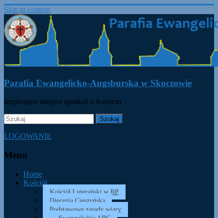
Skip to content
Parafia Ewangelicko-Augsburska w Skoczowie
Inspirujące miejsce spotkań z Jezusem
LOGOWANIE
Menu
Home
Kościół
Kościół Luterański w RP
Diecezja Cieszyńska
Podstawowe zasady wiary