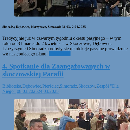
Skoczów, Dębowiec, Iskrzyczyn, Simoradz 31.03.-2.04.2025
Tradycyjnie już w czwartym tygodniu okresu pasyjnego – w tym
roku od 31 marca do 2 kwietnia – w Skoczowie, Dębowcu,
Iskrzyczynie i Simoradzu odbyły się rekolekcje pasyjne prowadzone
wg następującego planu:
Czytaj dalej
4. Spotkanie dla Zaangażowanych w
skoczowskiej Parafii
Biblioteka
,
Dębowiec
,
Pierściec
,
Simoradz
,
Skoczów
,
Zespół "Dla
Niego"
08.03.2025
24.03.2025