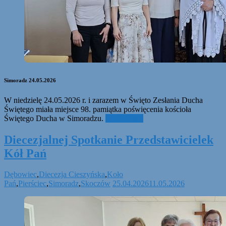
Simoradz 24.05.2026
W niedzielę 24.05.2026 r. i zarazem w Święto Zesłania Ducha
Świętego miała miejsce 98. pamiątka poświęcenia kościoła
Świętego Ducha w Simoradzu.
Czytaj dalej
Diecezjalnej Spotkanie Przedstawicielek
Kół Pań
Dębowiec
,
Diecezja Cieszyńska
,
Koło
Pań
,
Pierściec
,
Simoradz
,
Skoczów
25.04.2026
11.05.2026