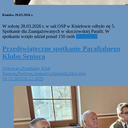
Kisielów 28.03.2026 r.
W sobotę 28.03.2026 r. w sali OSP w Kisielowie odbyło się 5.
Spotkanie dla Zaangażowanych w skoczowskiej Parafii. W
spotkaniu wzięło udział ponad 150 osób
Czytaj dalej
Przedświąteczne spotkanie Parafialnego
Klubu Seniora
Dębowiec
,
Parafialny Klub
Seniora
,
Pierściec
,
Seniorzy
,
Simoradz
,
Skoczów
10.12.2025
16.12.2025