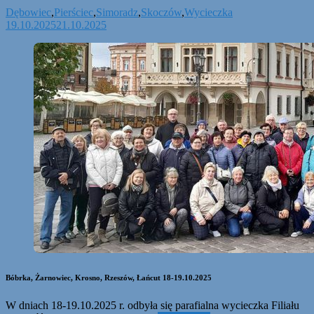
Dębowiec
,
Pierściec
,
Simoradz
,
Skoczów
,
Wycieczka
19.10.2025
21.10.2025
Bóbrka, Żarnowiec, Krosno, Rzeszów, Łańcut 18-19.10.2025
W dniach 18-19.10.2025 r. odbyła się parafialna wycieczka Filiału