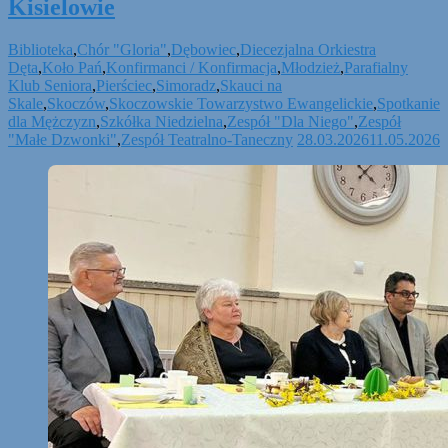
Kisielowie
Biblioteka
,
Chór "Gloria"
,
Dębowiec
,
Diecezjalna Orkiestra
Dęta
,
Koło Pań
,
Konfirmanci / Konfirmacja
,
Młodzież
,
Parafialny
Klub Seniora
,
Pierściec
,
Simoradz
,
Skauci na
Skale
,
Skoczów
,
Skoczowskie Towarzystwo Ewangelickie
,
Spotkanie
dla Mężczyzn
,
Szkółka Niedzielna
,
Zespół "Dla Niego"
,
Zespół
"Małe Dzwonki"
,
Zespół Teatralno-Taneczny
28.03.2026
11.05.2026