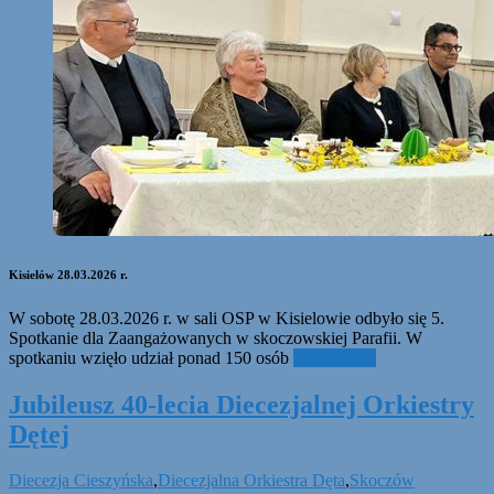
Kisielów 28.03.2026 r.
W sobotę 28.03.2026 r. w sali OSP w Kisielowie odbyło się 5.
Spotkanie dla Zaangażowanych w skoczowskiej Parafii. W
spotkaniu wzięło udział ponad 150 osób
Czytaj dalej
Jubileusz 40-lecia Diecezjalnej Orkiestry
Dętej
Diecezja Cieszyńska
,
Diecezjalna Orkiestra Dęta
,
Skoczów