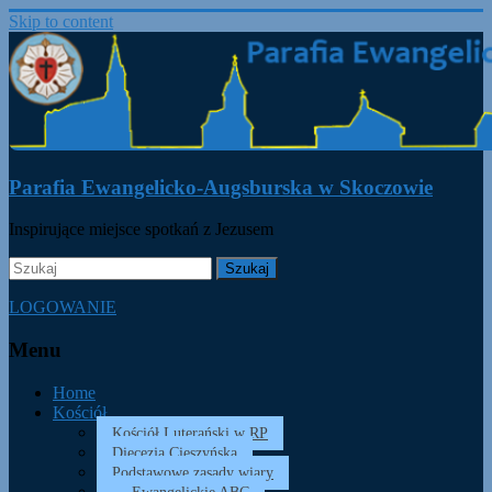
Skip to content
Parafia Ewangelicko-Augsburska w Skoczowie
Inspirujące miejsce spotkań z Jezusem
LOGOWANIE
Menu
Home
Kościół
Kościół Luterański w RP
Diecezja Cieszyńska
Podstawowe zasady wiary