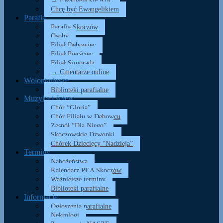
→ Ewangelickie ABC
Chcę być Ewangelikiem
Parafia
Parafia Skoczów
Osoby
Filiał Dębowiec
Filiał Pierściec
Filiał Simoradz
→ Cmentarze online
Wolontariusze
Biblioteki parafialne
Muzyka i śpiew
Chór “Gloria”
Chór Filiału w Dębowcu
Zespół “Dla Niego”
Skoczowskie Dzwonki
Chórek Dziecięcy “Nadzieja”
Terminy
Nabożeństwa
Kalendarz PEA Skoczów
Ważniejsze terminy
Biblioteki parafialne
Informacje
Ogłoszenia parafialne
Nekrologi