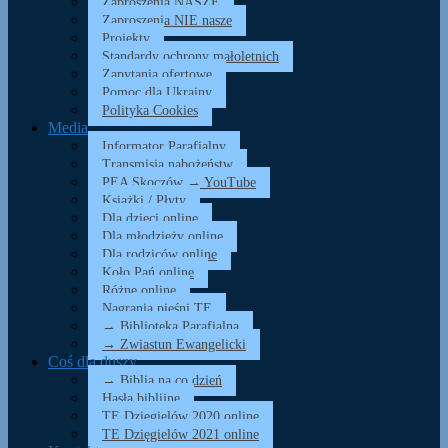
Zaproszenia NASZE
Zaproszenia NIE nasze
Projekty
Standardy ochrony małoletnich
Zapytania ofertowe
Pomoc dla Ukrainy
Polityka Cookies
Media
Informator Parafialny
Transmisja nabożeństw
PEA Skoczów → YouTube
Książki / Płyty
Dla dzieci online
Dla młodzieży online
Dla rodziców online
Koło Pań online
Różne online
Nagrania pieśni TE
→ Biblioteka Parafialna
→ Zwiastun Ewangelicki
Coś dla duszy…
→ Biblia na co dzień
Hasła biblijne
TE Dzięgielów 2020 online
TE Dzięgielów 2021 online