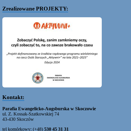
Zrealizowane PROJEKTY:
Kontakt:
Parafia Ewangelicko-Augsburska w Skoczowie
ul. Z. Kossak-Szatkowskiej 74
43-430 Skoczów
tel komórkowy: (+48)
530 45 31 31