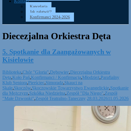
Kontakt
Kancelaria
Jak załatwić?
Konfirmanci 2024-2026
Diecezjalna Orkiestra Dęta
5. Spotkanie dla Zaangażowanych w
Kisielowie
Biblioteka
,
Chór "Gloria"
,
Dębowiec
,
Diecezjalna Orkiestra
Dęta
,
Koło Pań
,
Konfirmanci / Konfirmacja
,
Młodzież
,
Parafialny
Klub Seniora
,
Pierściec
,
Simoradz
,
Skauci na
Skale
,
Skoczów
,
Skoczowskie Towarzystwo Ewangelickie
,
Spotkanie
dla Mężczyzn
,
Szkółka Niedzielna
,
Zespół "Dla Niego"
,
Zespół
"Małe Dzwonki"
,
Zespół Teatralno-Taneczny
28.03.2026
11.05.2026