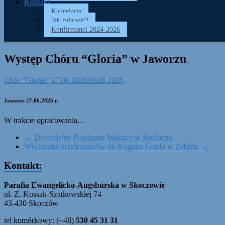
Kontakt
Kancelaria
Jak załatwić?
Konfirmanci 2024-2026
Występ Chóru “Gloria” w Jaworzu
Chór "Gloria"
27.06.2026
30.06.2026
Jaworze 27.06.2026 r.
W trakcie opracowania…
←
Diecezjalne Powitanie Wakacji w Hażlachu
Wycieczka konfirmantów do Kopalni Guido w Zabrzu
→
Kontakt:
Parafia Ewangelicko-Augsburska w Skoczowie
ul. Z. Kossak-Szatkowskiej 74
43-430 Skoczów
tel komórkowy: (+48)
530 45 31 31