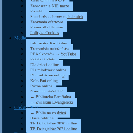
Zaproszenia NASZE
Zaproszenia NIE nasze
Projekty
Standardy ochrony małoletnich
Zapytania ofertowe
Pomoc dla Ukrainy
Polityka Cookies
Media
Informator Parafialny
Transmisja nabożeństw
PEA Skoczów → YouTube
Książki / Płyty
Dla dzieci online
Dla młodzieży online
Dla rodziców online
Koło Pań online
Różne online
Nagrania pieśni TE
→ Biblioteka Parafialna
→ Zwiastun Ewangelicki
Coś dla duszy…
→ Biblia na co dzień
Hasła biblijne
TE Dzięgielów 2020 online
TE Dzięgielów 2021 online