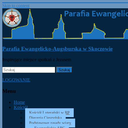
Skip to content
Parafia Ewangelicko-Augsburska w Skoczowie
Inspirujące miejsce spotkań z Jezusem
LOGOWANIE
Menu
Home
Kościół
Kościół Luterański w RP
Diecezja Cieszyńska
Podstawowe zasady wiary