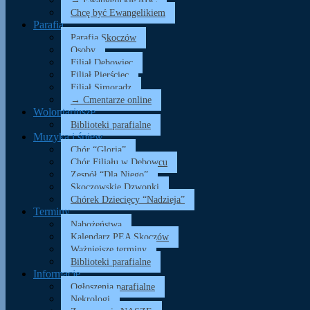
→ Ewangelickie ABC
Chcę być Ewangelikiem
Parafia
Parafia Skoczów
Osoby
Filiał Dębowiec
Filiał Pierściec
Filiał Simoradz
→ Cmentarze online
Wolontariusze
Biblioteki parafialne
Muzyka i śpiew
Chór “Gloria”
Chór Filiału w Dębowcu
Zespół “Dla Niego”
Skoczowskie Dzwonki
Chórek Dziecięcy “Nadzieja”
Terminy
Nabożeństwa
Kalendarz PEA Skoczów
Ważniejsze terminy
Biblioteki parafialne
Informacje
Ogłoszenia parafialne
Nekrologi