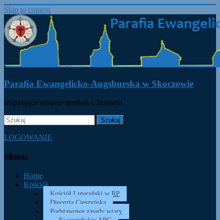
Skip to content
Parafia Ewangelicko-Augsburska w Skoczowie
Inspirujące miejsce spotkań z Jezusem
LOGOWANIE
Menu
Home
Kościół
Kościół Luterański w RP
Diecezja Cieszyńska
Podstawowe zasady wiary