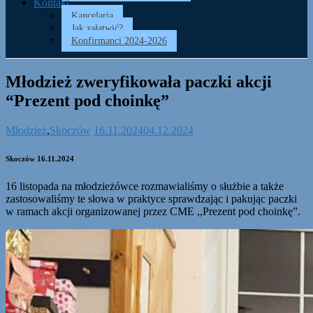
Kontakt
Kancelaria
Jak załatwić?
Konfirmanci 2024-2026
Młodzież zweryfikowała paczki akcji
“Prezent pod choinkę”
Młodzież
,
Skoczów
16.11.2024
04.12.2024
Skoczów 16.11.2024
16 listopada na młodzieżówce rozmawialiśmy o służbie a także
zastosowaliśmy te słowa w praktyce sprawdzając i pakując paczki
w ramach akcji organizowanej przez CME ,,Prezent pod choinkę”.