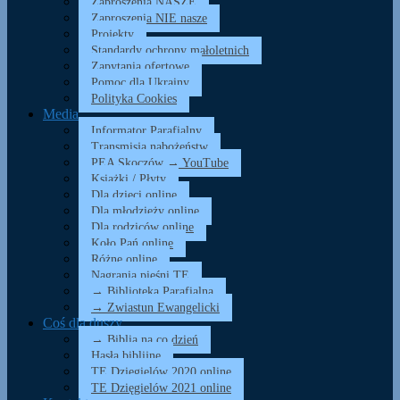
Zaproszenia NASZE
Zaproszenia NIE nasze
Projekty
Standardy ochrony małoletnich
Zapytania ofertowe
Pomoc dla Ukrainy
Polityka Cookies
Media
Informator Parafialny
Transmisja nabożeństw
PEA Skoczów → YouTube
Książki / Płyty
Dla dzieci online
Dla młodzieży online
Dla rodziców online
Koło Pań online
Różne online
Nagrania pieśni TE
→ Biblioteka Parafialna
→ Zwiastun Ewangelicki
Coś dla duszy…
→ Biblia na co dzień
Hasła biblijne
TE Dzięgielów 2020 online
TE Dzięgielów 2021 online