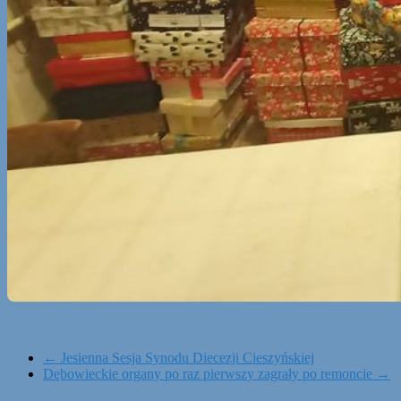
←
Jesienna Sesja Synodu Diecezji Cieszyńskiej
Dębowieckie organy po raz pierwszy zagrały po remoncie
→