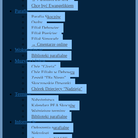
→ Ewangelickie ABC
Chcę być Ewangelikiem
Parafia
Parafia Skoczów
Osoby
Filiał Dębowiec
Filiał Pierściec
Filiał Simoradz
→ Cmentarze online
Wolontariusze
Biblioteki parafialne
Muzyka i śpiew
Chór “Gloria”
Chór Filiału w Dębowcu
Zespół “Dla Niego”
Skoczowskie Dzwonki
Chórek Dziecięcy “Nadzieja”
Terminy
Nabożeństwa
Kalendarz PEA Skoczów
Ważniejsze terminy
Biblioteki parafialne
Informacje
Ogłoszenia parafialne
Nekrologi